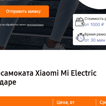
Отправить заявку
Стоимость 
от 1000 ₽
е на обработку моих
персональных
Время ремо
от 30 мин
амоката Xiaomi Mi Electric
одаре
Цена, от
Ср