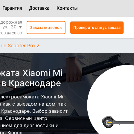
Гарантия
Доставка
Контакты
одорожная
ул., 30
▼
Проверить статус заказа
Заказать звонок
:00 до 20:00
tric Scooter Pro 2
ката Xiaomi Mi
 2 в Краснодаре
лектросамоката Xiaomi Mi
я как с выездом на дом, так
в Краснодаре. Выбор зависит
а. Сервисный центр
нием для диагностики и
в Xiaomi.