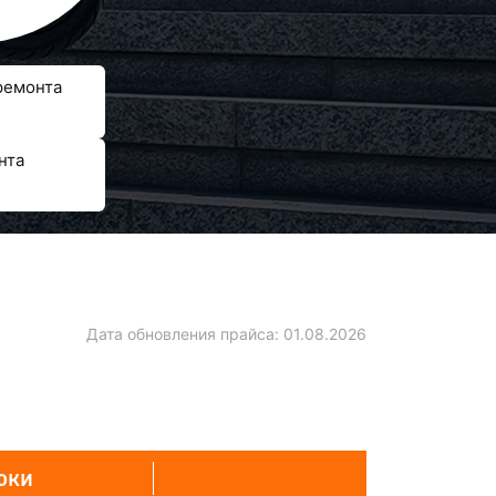
ремонта
нта
Дата обновления прайса:
01.08.2026
оки