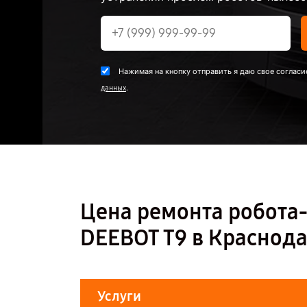
Нажимая на кнопку отправить я даю свое согласи
.
данных
Цена ремонта робота
DEEBOT T9 в Краснод
Услуги