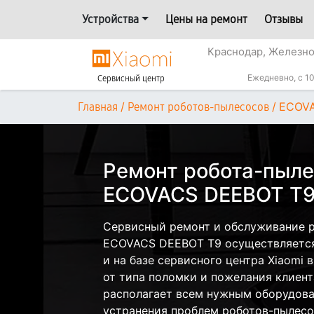
Устройства
Цены на ремонт
Отзывы
Краснодар, Железн
Ежедневно, с 10
Сервисный центр
/
/
ECOVA
Главная
Ремонт роботов-пылесосов
Ремонт робота-пыле
ECOVACS DEEBOT T9
Сервисный ремонт и обслуживание р
ECOVACS DEEBOT T9 осуществляется 
и на базе сервисного центра Xiaomi 
от типа поломки и пожелания клиент
располагает всем нужным оборудова
устранения проблем роботов-пылесос