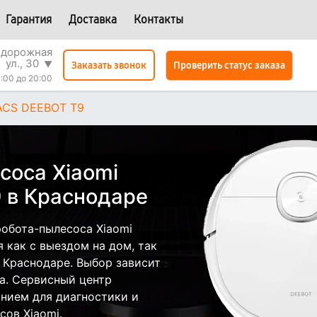
Гарантия
Доставка
Контакты
одорожная
ул., 30
▼
Проверить статус заказа
Заказать звонок
:00 до 20:00
CS DEEBOT T9
соса Xiaomi
 в Краснодаре
обота-пылесоса Xiaomi
как с выездом на дом, так
в Краснодаре. Выбор зависит
а. Сервисный центр
нием для диагностики и
ов Xiaomi.