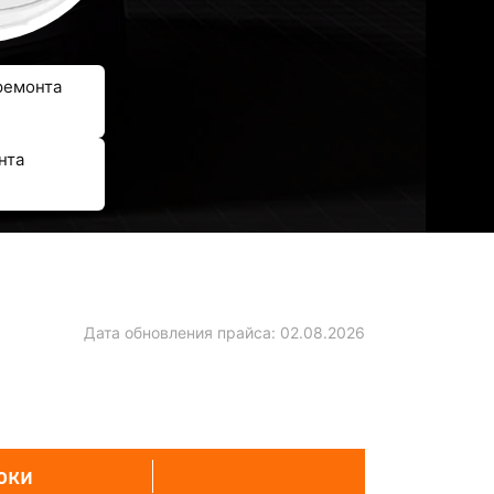
ремонта
нта
Дата обновления прайса:
02.08.2026
оки