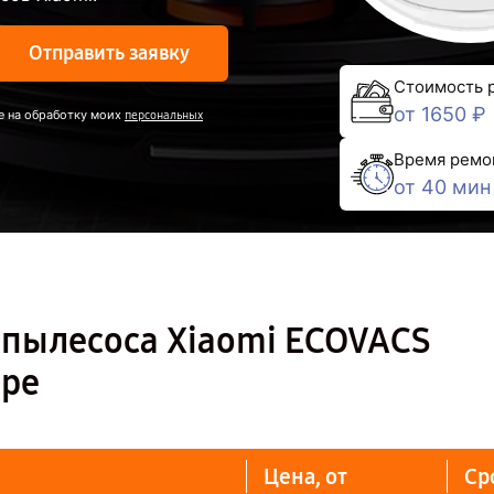
Отправить заявку
Стоимость 
от 1650 ₽
е на обработку моих
персональных
Время ремо
от 40 мин
-пылесоса Xiaomi ECOVACS
аре
Цена, от
Ср