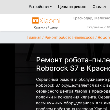
Устройства
Цены на ремонт
Отзывы
Краснодар, Железн
Ежедневно, с 10
Сервисный центр
/
/
Robor
Главная
Ремонт роботов-пылесосов
Ремонт робота-пыле
Roborock S7 в Крас
Сервисный ремонт и обслуживание р
Roborock S7 осуществляется как с вы
сервисного центра Xiaomi в Краснода
поломки и пожелания клиента. Серв
всем нужным оборудованием для диа
проблем роботов-пылесосов Xiaomi.