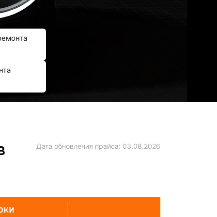
ремонта
нта
в
Дата обновления прайса:
03.08.2026
оки