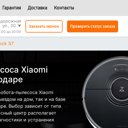
Гарантия
Доставка
Контакты
одорожная
ул., 30
▼
Проверить статус заказа
Заказать звонок
:00 до 20:00
ock S7
соса Xiaomi
нодаре
обота-пылесоса Xiaomi
ездом на дом, так и на базе
ре. Выбор зависит от типа
исный центр располагает
гностики и устранения