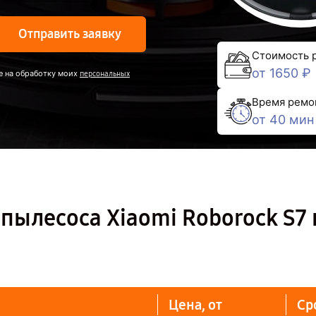
Отправить заявку
Стоимость 
от 1650 ₽
е на обработку моих
персональных
Время ремо
от 40 мин
пылесоса Xiaomi Roborock S7 
Цена, от
Ср