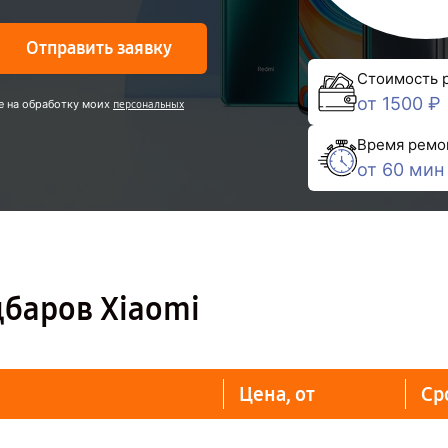
Отправить заявку
Стоимость 
от 1500 ₽
е на обработку моих
персональных
Время ремо
от 60 мин
дбаров Xiaomi
Цена, от
Ср