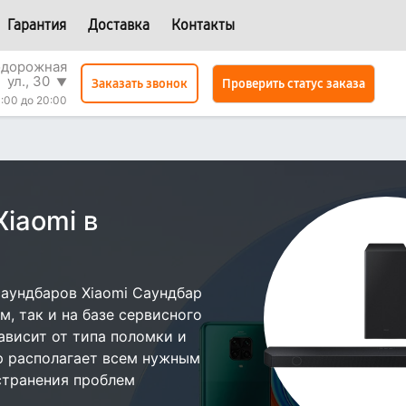
Гарантия
Доставка
Контакты
одорожная
ул., 30
▼
Проверить статус заказа
Заказать звонок
:00 до 20:00
iaomi в
аундбаров Xiaomi Саундбар
, так и на базе сервисного
ависит от типа поломки и
р располагает всем нужным
странения проблем