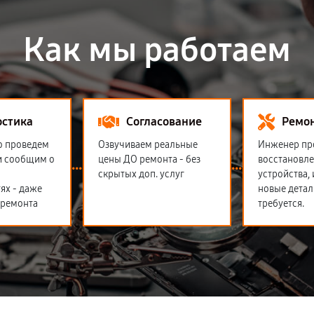
Как мы работаем
остика
Согласование
Ремо
о проведем
Озвучиваем реальные
Инженер пр
и сообщим о
цены ДО ремонта - без
восстановл
скрытых доп. услуг
устройства,
ях - даже
новые детал
 ремонта
требуется.