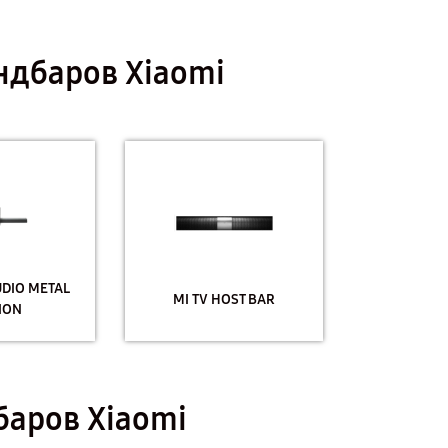
ндбаров Xiaomi
DIO METAL
MI TV HOST BAR
ION
баров Xiaomi