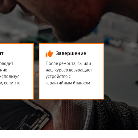
нт
Завершение
оводит
После ремонта, вы или
ение
наш курьер возвращает
 используя
устройство с
и, если это
гарантийным бланком.