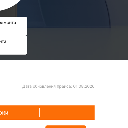
ремонта
нта
Дата обновления прайса:
01.08.2026
оки