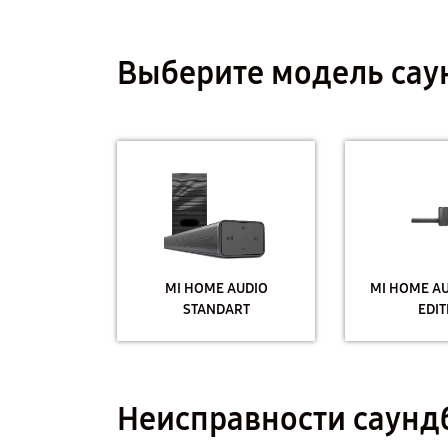
Выберите модель сау
MI HOME AUDIO
MI HOME AU
STANDART
EDIT
Неисправности саунд